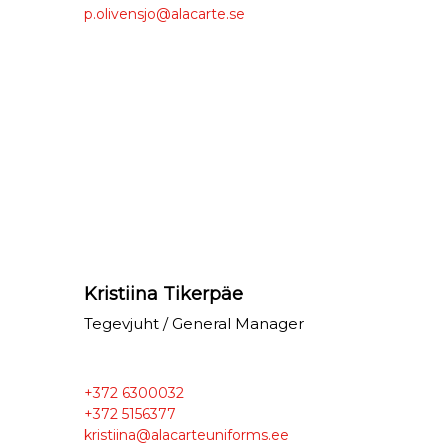
p.olivensjo@alacarte.se
Kristiina Tikerpäe
Tegevjuht / General Manager
+372 6300032
+372 5156377
kristiina@alacarteuniforms.ee