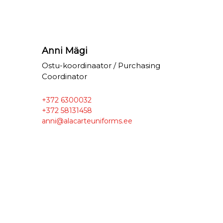
Anni Mägi
Ostu-koordinaator / Purchasing
Coordinator
+372 6300032
+372 58131458
anni@alacarteuniforms.ee