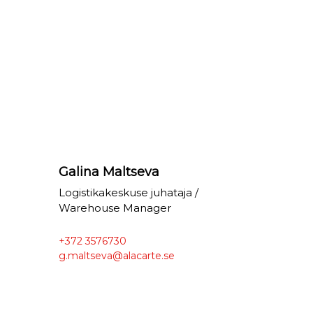
Galina Maltseva
Logistikakeskuse juhataja /
Warehouse Manager
+372 3576730
g.maltseva@alacarte.se