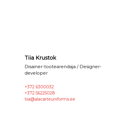
Tiia Krustok
Disainer-tootearendaja / Designer-
developer
+372 6300032
+372 56225028
tiia@alacarteuniforms.ee