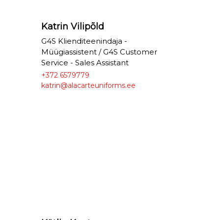
Katrin Vilipõld
G4S Klienditeenindaja -
Müügiassistent / G4S Customer
Service - Sales Assistant
+372 6579779
katrin@alacarteuniforms.ee