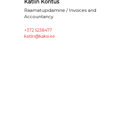
Kätlin Kontus
Raamatupidamine / Invoices and
Accountancy
+372 5238477
katlin@kaksi.ee