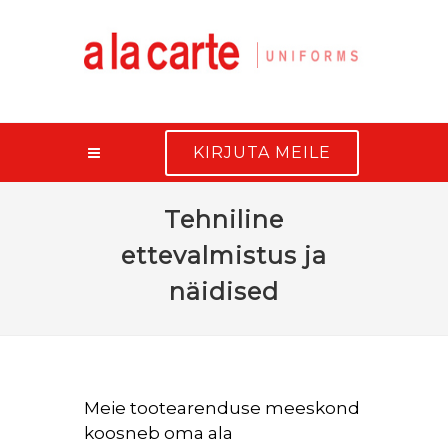
KIRJUTA MEILE
Tehniline
ettevalmistus ja
näidised
Meie tootearenduse meeskond
koosneb oma ala